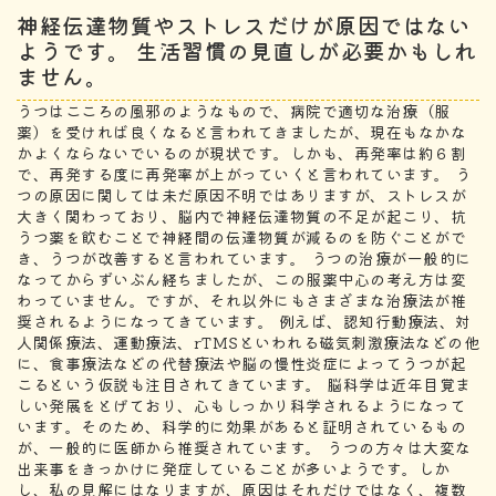
神経伝達物質やストレスだけが原因ではない
ようです。 生活習慣の見直しが必要かもしれ
ません。
うつはこころの風邪のようなもので、病院で適切な治療（服
薬）を受ければ良くなると言われてきましたが、現在もなかな
かよくならないでいるのが現状です。しかも、再発率は約６割
で、再発する度に再発率が上がっていくと言われています。 う
つの原因に関しては未だ原因不明ではありますが、ストレスが
大きく関わっており、脳内で神経伝達物質の不足が起こり、抗
うつ薬を飲むことで神経間の伝達物質が減るのを防ぐことがで
き、うつが改善すると言われています。 うつの治療が一般的に
なってからずいぶん経ちましたが、この服薬中心の考え方は変
わっていません。ですが、それ以外にもさまざまな治療法が推
奨されるようになってきています。 例えば、認知行動療法、対
人関係療法、運動療法、rTMSといわれる磁気刺激療法などの他
に、食事療法などの代替療法や脳の慢性炎症によってうつが起
こるという仮説も注目されてきています。 脳科学は近年目覚ま
しい発展をとげており、心もしっかり科学されるようになって
います。そのため、科学的に効果があると証明されているもの
が、一般的に医師から推奨されています。 うつの方々は大変な
出来事をきっかけに発症していることが多いようです。しか
し、私の見解にはなりますが、原因はそれだけではなく、複数