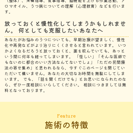
（整体）、栄養指導、食事指導、脳機能を上げる作業活動、ア
ロマオイル、うつ病についての理解（心理教育）などを行いま
す。
放っておくと慢性化してしまうかもしれませ
ん。 何としても克服したいあなたへ
あなたがお悩みのうつについても、早期治療が望ましく、慢性
化や再発などがより治りにくくさせると言われています。 いつ
かよくなるだろうと放っておくと、薬を飲んでいても、あっと
いう間に何年も経ってしまいます。 「怪しい」「そんな医師で
もないのに都合のいい方法なんてないでしょ」「ただの民間療
法の寄せ集め」と思われるなら、今すぐこのページを閉じてい
ただいて構いません。あなたの大切なお時間を無駄にしてしま
います。 でも、「話を聞くだけでも」とお思いになられたのな
ら、ぜひ一度相談にいらしてください。 相談につきましては無
料となっております。
Feature
施術の特徴