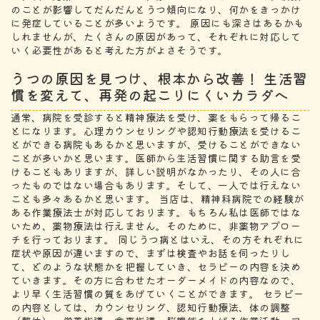
のことが影響してだんだんとうつ傾向になり、何かをきっかけ
に発症していることが多いようです。 原因にも深さはあるかも
しれませんが、たくさんの原因があって、それぞれに対応して
いく必要性があると考えた方がよさそうです。
うつの原因を見つけ、根本から改善！ 生活習
慣を変えて、再発の起こりにくいカラダへ
通常、病院を受診すると精神療法を受け、薬をもらって帰るこ
とになります。心理カウンセリングや認知行動療法を受けるこ
とができる病院もあるかと思いますが、受けることができない
ことが多いかと思います。医師から生活習慣に関する助言を受
けることもありますが、詳しい説明がなかったり、その人に合
ったものではない場合もあります。そして、一人では行えない
ことも多々あるかと思います。
当店は、精神科病院での経験が
ある作業療法士が対応しております。もちろん私は医師ではな
いため、薬物療法は行えません。そのために、非薬物アプロー
チを行っております。 同じうつ病とはいえ、その方それぞれに
症状や原因が違いますので、まずは検査やお話を伺ったりし
て、どのような状態かを把握していき、セラピーの内容を決め
ていきます。その方に合わせたオーダーメイドの内容なので、
より早く生活習慣の質をあげていくことができます。 セラピー
の内容としては、カウンセリング、認知行動療法、体の調整